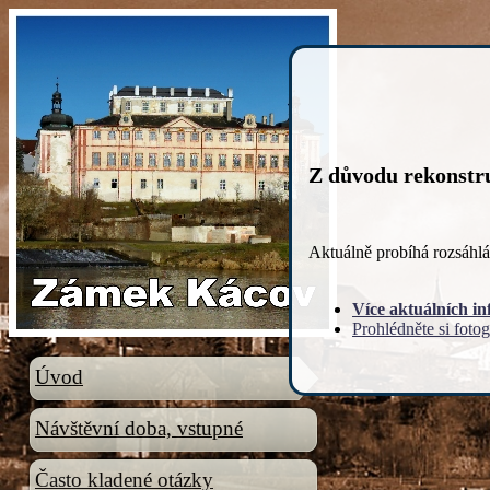
Z důvodu rekonstr
Aktuálně probíhá rozsáhl
Více aktuálních i
Prohlédněte si fotog
Úvod
Návštěvní doba, vstupné
Často kladené otázky