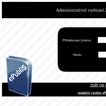
Administrativní rozhran
Přihlašovací jméno:
Heslo:
zpět na
redakční systém e